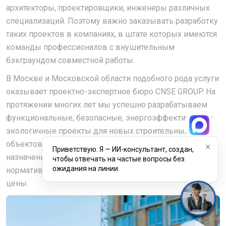
архитекторы, проектировщики, инженеры различных
специализаций. Поэтому важно заказывать разработку
таких проектов в компаниях, в штате которых имеются
команды профессионалов с внушительным
бэкграундом совместной работы.
В Москве и Московской области подобного рода услуги
оказывает проектно-экспертное бюро CNSE GROUP. На
протяжении многих лет мы успешно разрабатываем
функциональные, безопасные, энергоэффективные и
экологичные проекты для новых строительных
объектов жилого, коммерческого и промышленного
Приветствую. Я — ИИ-консультант, создан,
назначения. Соблюдаем действующие правила и
чтобы отвечать на частые вопросы без
ожидания на линии.
нормативы, гарантируем разумные сроки и доступные
цены.