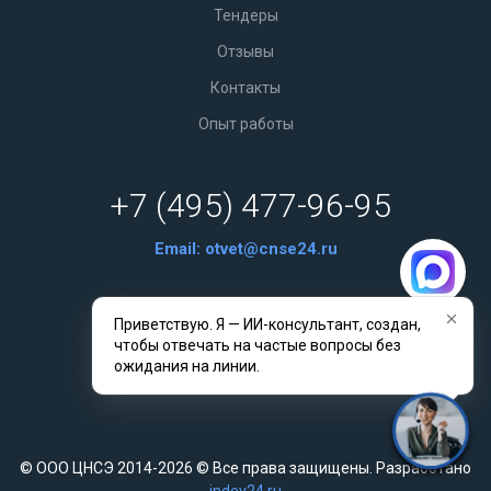
Тендеры
Отзывы
Контакты
Опыт работы
+7 (495) 477-96-95
Email:
otvet@cnse24.ru
г. Иваново, улица садовая, 3
Приветствую. Я — ИИ-консультант, создан,
чтобы отвечать на частые вопросы без
Связаться с нами
ожидания на линии.
© ООО ЦНСЭ 2014-2026 © Все права защищены. Разработано